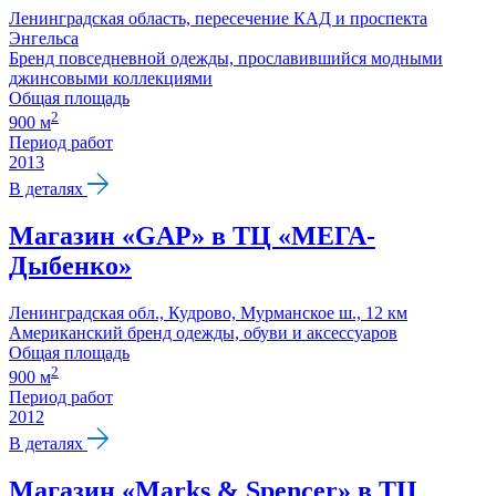
Ленинградская область, пересечение КАД и проспекта
Энгельса
Бренд повседневной одежды, прославившийся модными
джинсовыми коллекциями
Общая площадь
2
900 м
Период работ
2013
В деталях
Магазин «GAP» в ТЦ «МЕГА-
Дыбенко»
Ленинградская обл., Кудрово, Мурманское ш., 12 км
Американский бренд одежды, обуви и аксессуаров
Общая площадь
2
900 м
Период работ
2012
В деталях
Магазин «Marks & Spencer» в ТЦ