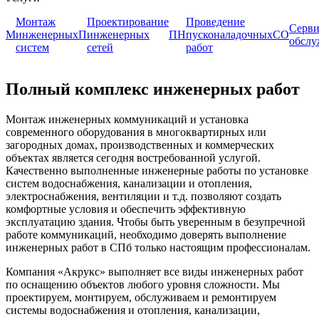
Монтаж
Проектирование
Проведение
Серви
М
инженерных
П
инженерных
ПН
пусконаладочных
CО
обслу
систем
сетей
работ
Полный комплекс инженерных работ
Монтаж инженерных коммуникаций и установка
современного оборудования в многоквартирных или
загородных домах, производственных и коммерческих
объектах является сегодня востребованной услугой.
Качественно выполненные инженерные работы по установке
систем водоснабжения, канализации и отопления,
электроснабжения, вентиляции и т.д. позволяют создать
комфортные условия и обеспечить эффективную
эксплуатацию здания. Чтобы быть уверенным в безупречной
работе коммуникаций, необходимо доверять выполнение
инженерных работ в СПб только настоящим профессионалам.
Компания «Акрукс» выполняет все виды инженерных работ
по оснащению объектов любого уровня сложности. Мы
проектируем, монтируем, обслуживаем и ремонтируем
системы водоснабжения и отопления, канализации,