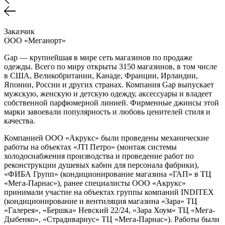
Заказчик
ООО «Меганорт»
Gap — крупнейшая в мире сеть магазинов по продаже
одежды. Всего по миру открыты 3150 магазинов, в том числе
в США, Великобритании, Канаде, Франции, Ирландии,
Японии, России и других странах. Компания Gap выпускает
мужскую, женскую и детскую одежду, аксессуары и владеет
собственной парфюмерной линией. Фирменные джинсы этой
марки завоевали популярность и любовь ценителей стиля и
качества.
Компанией ООО «Акрукс» были проведены механические
работы на объектах «JTI Петро» (монтаж системы
холодоснабжения производства и проведение работ по
реконструкции душевых кабин для персонала фабрики),
«ФИБА Групп» (кондиционирование магазина «ГАП» в ТЦ
«Мега-Парнас»), ранее специалисты ООО «Акрукс»
принимали участие на объектах группы компаний INDITEX
(кондиционирование и вентиляция магазина «Зара» ТЦ
«Галерея», «Бершка» Невский 22/24, «Зара Хоум» ТЦ «Мега-
Дыбенко», «Страдивариус» ТЦ «Мега-Парнас»). Работы были