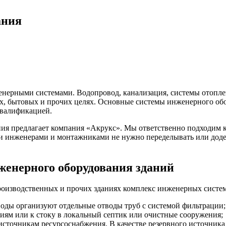
ания
женерными системами. Водопровод, канализация, системы отопле
х, бытовых и прочих целях. Основные системы инженерного об
квалификацией.
я предлагает компания «Акрукс». Мы ответственно подходим ко 
и инженерами и монтажниками не нужно переделывать или доделы
женерного оборудования зданий
роизводственных и прочих зданиях комплекс инженерных систе
воды организуют отдельные отводы труб с системой фильтрации;
ям или к стоку в локальный септик или очистные сооружения;
источникам ресурсоснабжения. В качестве резервного источника