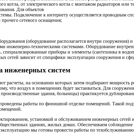
го котла, от электрического котла с монтажом радиаторов или те
вания. Для объектов
стемы. Подключение к интернету осуществляется проводным спо
 прочего сетевого оснащения;
борудования (оборудование располагается внутри сооружения)
ими инженерно-техническими системами. Оборудование внутрен
в, специализированные приборы и элементы (сантехника в водо
ных сетей зависит от специфики эксплуатации сооружения и сф
а инженерных систем
 расчеты, на основании которых затем подбирают мощность ре
ому, что воздух в помещениях будет застаиваться. Для сооруже
производственные здания, больницы) практикуется дублировани
 проведены работы по финишной отделке помещений. Такой подх
помещений.
тированием, установкой и обслуживанием инженерных сетей и 
, общественных зданиях, жилых домах. Обеспечиваем соблюдени
 эксплуатацию мы готовы провести работы по техобслуживанию 