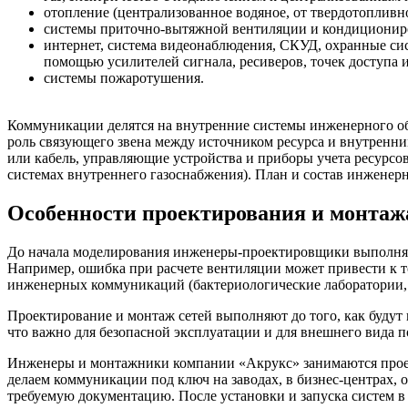
отопление (централизованное водяное, от твердотопливно
системы приточно-вытяжной вентиляции и кондициониро
интернет, система видеонаблюдения, СКУД, охранные си
помощью усилителей сигнала, ресиверов, точек доступа и
системы пожаротушения.
Коммуникации делятся на внутренние системы инженерного о
роль связующего звена между источником ресурса и внутренн
или кабель, управляющие устройства и приборы учета ресурсо
системах внутреннего газоснабжения). План и состав инженер
Особенности проектирования и монтаж
До начала моделирования инженеры-проектировщики выполняют
Например, ошибка при расчете вентиляции может привести к т
инженерных коммуникаций (бактериологические лаборатории, 
Проектирование и монтаж сетей выполняют до того, как будут
что важно для безопасной эксплуатации и для внешнего вида 
Инженеры и монтажники компании «Акрукс» занимаются проек
делаем коммуникации под ключ на заводах, в бизнес-центрах
требуемую документацию. После установки и запуска систем в