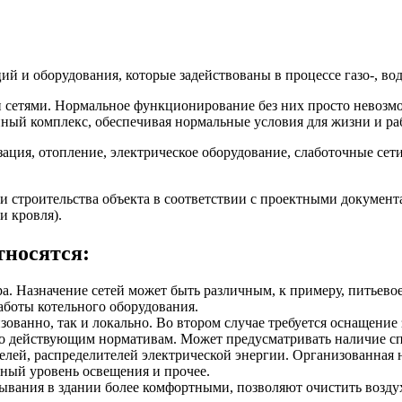
 и оборудования, которые задействованы в процессе газо-, водо
етями. Нормальное функционирование без них просто невозмож
ный комплекс, обеспечивая нормальные условия для жизни и ра
зация, отопление, электрическое оборудование, слаботочные се
 строительства объекта в соответствии с проектными документа
и кровля).
тносятся:
ора. Назначение сетей может быть различным, к примеру, питьево
аботы котельного оборудования.
зованно, так и локально. Во втором случае требуется оснащение 
но действующим нормативам. Может предусматривать наличие с
телей, распределителей электрической энергии. Организованная 
ьный уровень освещения и прочее.
ывания в здании более комфортными, позволяют очистить возду