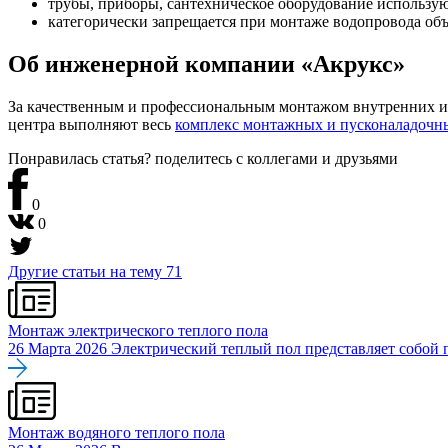
трубы, приборы, сантехническое оборудование используют
категорически запрещается при монтаже водопровода об
Об инженерной компании «Акрукс»
За качественным и профессиональным монтажом внутренних 
центра выполняют весь
комплекс монтажных и пусконаладочн
Понравилась статья? поделитесь
с коллегами и друзьями
0
0
Другие статьи на тему
71
Монтаж электрического теплого пола
26 Марта 2026
Электрический теплый пол представляет собой п
Монтаж водяного теплого пола