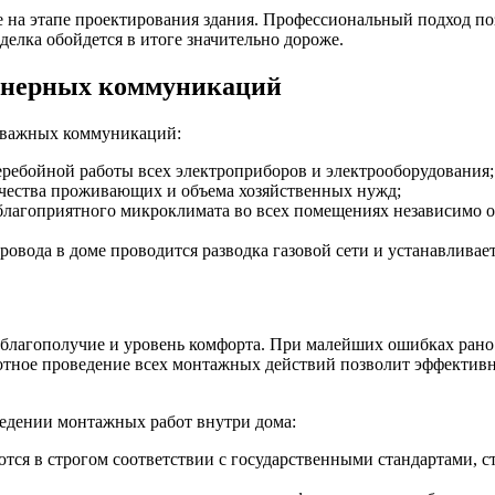
а этапе проектирования здания. Профессиональный подход позв
делка обойдется в итоге значительно дороже.
енерных коммуникаций
 важных коммуникаций:
еребойной работы всех электроприборов и электрооборудования;
личества проживающих и объема хозяйственных нужд;
благоприятного микроклимата во всех помещениях независимо о
овода в доме проводится разводка газовой сети и устанавливае
ит благополучие и уровень комфорта. При малейших ошибках ран
отное проведение всех монтажных действий позволит эффективно
ведении монтажных работ внутри дома:
ются в строгом соответствии с государственными стандартами,