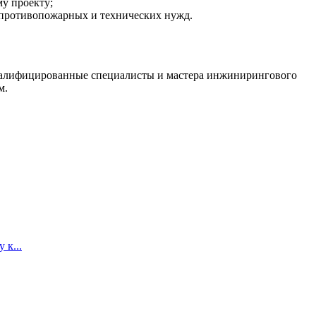
му проекту;
 противопожарных и технических нужд.
валифицированные специалисты и мастера инжинирингового
м.
 к...