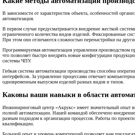
Какие методы автоматизации производс
В зависимости от характеристик объекта, особенностей орган
автоматизация.
В первом случае предусматривается внедрение жесткой систем
ограниченного количества видов изделий. Фиксированные си
При этом они отличаются сложностью перенастройки на други
Программируемая автоматизация управления производством пре
что позволяет быстро внедрять новые конфигурации продукци
системы ЧПУ.
Гибкая система автоматизации производства способна операти
интерфейсов. За управление процессами отвечает компьютерна
одновременным выпуском изделий разных видов и типов.
Каковы ваши навыки в области автомат
Инжиниринговый центр «Акрукс» имеет значительный опыт вне
полной автоматизации. Нашей командой обеспечено внедрение
разным подходом к организации процессов. Работы по проект
квалификации.
Большой опыт и уровень компетенций позволяет нам предлагат