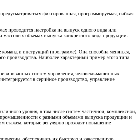
т предусматриваться фиксированная, программируемая, гибкая
мах проводится настройка на выпуск одного вида или
 массовых объемах выпуска конкретного вида продукции.
 команд и инструкций (программе). Она способна меняться,
ого производства. Наиболее характерный пример этого типа —
теризированных систем управления, человеко-машинных
 интегрируется в серийное производство, управление
личного уровня, в том числе систем частичной, комплексной,
й промышленности с разными объемами выпуска продукции и
им стажем, которые регулярно проходят повышение
дприятии, обеспечивать их быструю и качественную