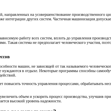
ий, направленных на усовершенствование производственного цик
кже интеграции других систем. Частичная машинизация допускае
ависимую работу всех систем, вплоть до управления производст
и. Такая система не предполагает человеческого участия, поэто
ссов
собности машин, не зависящей от так называемого человеческо
е нуждаются в отдыхе. Некоторые программы способны самообуч
действий.
 повысить точность управления процессами, обрабатывать неск
величить объем и ускорить процесс производства, улучшив при
ается высокий уровень надежности.