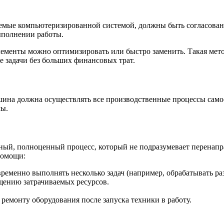
аемые компьютеризированной системой, должны быть согласован
ыполнении работы.
элементы можно оптимизировать или быстро заменить. Такая ме
е задачи без больших финансовых трат.
ина должна осуществлять все производственные процессы самос
мы.
ный, полноценный процесс, который не подразумевает перенапр
помощи:
еменно выполнять несколько задач (например, обрабатывать ра
щению затрачиваемых ресурсов.
емонту оборудования после запуска техники в работу.