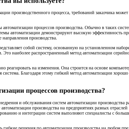
тва вы используете?
изации производственного процесса, требований заказчика може
ы автоматизации процессов производства. Обычно в таких систе
стемы автоматизации демонстрируют высокую эффективность при
е направления производства.
дставляет собой систему, основанную на установленном наборе
и. Это наиболее распространенный метод автоматизации серийн
вно реагировать на изменения. Она строится на основе компью
я система. Благодаря этому гибкий метод автоматизации хорошо
изации процессов производства?
дрения и обслуживания систем автоматизации производства раз
 автоматизации производства на предприятиях разных отрасле
ированию и интеграции систем выполняют специалисты с больш
ь гибкие решения по автоматизации производства на любом пре