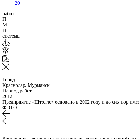
20
работы
П
М
ПН
системы
Город
Краснодар, Мурманск
Период работ
2012
Предприятие «Штолле» основано в 2002 году и до сих пор им
ФОТО
Концепция заведения строится вокруг воссоздания атмосферы и