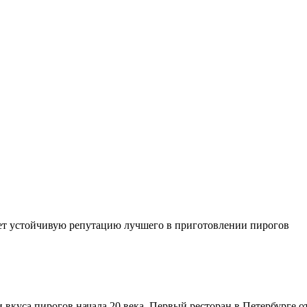
еет устойчивую репутацию лучшего в приготовлении пирогов
 вкуса пирогов начала 20 века. Первый ресторан в Петербурге о