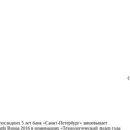
О
последних 5 лет банк «Санкт-Петербург» завоевывает
rds Russia 2016 в номинациях «Технологический лидер года