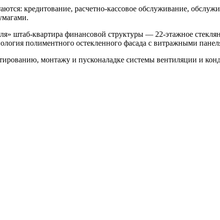
ются: кредитование, расчетно-кассовое обслуживание, обслуж
умагами.
нуля» штаб-квартира финансовой структуры — 22-этажное стекл
нология полиментного остекленного фасада с витражными панеля
ированию, монтажу и пусконаладке системы вентиляции и конд