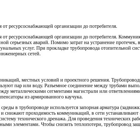
я от ресурсоснабжающей организации до потребителя.
я от ресурсоснабжающей организации до потребителя. Коммуник
ной серьезных аварий. Помимо затрат на устранение протечек, 
ммунальных услуг. При прокладке трубопровода отопительной с
 инженерных сетей.
муникаций, местных условий и проектного решения. Трубопрово
ользуют пар или воду. Разъемное соединение между трубами вып
между металлическими сегментами магистрали или ответвлениям
пенсаторы из армированного каучука.
 среды в трубопроводе используется запорная арматура (задвиж
 и снижают проходимость коммуникаций, в сети устанавливают 
систему технического дренажа. Для проведения технических ра
ными элементами. Чтобы снизить теплопотери, трубопровод за