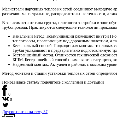
Магистрали наружных тепловых сетей соединяют выходную ар
различают магистральные, распределительные теплосети, а та
В зависимости от типа грунта, плотности застройки в зоне о
трубопровода. Практикуются следующие технологии прокладк
Канальный метод. Коммуникации размещают внутри П-обр
теплотрассы, пролегающих под дорожным полотном, а та
Бесканальный способ. Подходит для монтажа тепловых се
Трубы укладывают в предварительно подготовленную т
Бестраншейный метод. Отличается технической сложност
БШМ. Бестраншейный способ применяют в ситуациях, когд
Надземный монтаж. Актуален в районах с высоким уровн
Метод монтажа и стадии установки тепловых сетей определяю
Понравилась статья? поделитесь
с коллегами и друзьями
0
0
Другие статьи на тему
37