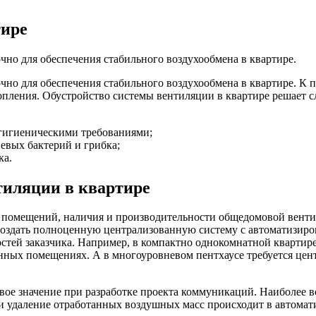
тире
чно для обеспечения стабильного воздухообмена в квартире.
чно для обеспечения стабильного воздухообмена в квартире. К 
опления. Обустройство системы вентиляции в квартире решает с
-гигиеническими требованиями;
невых бактерий и грибка;
ка.
тиляции в квартире
и помещений, наличия и производительности общедомовой венти
 создать полноценную централизованную систему с автоматизи
стей заказчика. Например, в компактно однокомнатной квартир
нных помещениях. А в многоуровневом пентхаусе требуется цент
ое значение при разработке проекта коммуникаций. Наиболее 
 и удаление отработанных воздушных масс происходит в автома