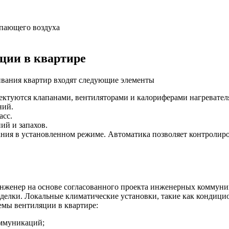
упающего воздуха
ции в квартире
ивания квартир входят следующие элементы
лектуются клапанами, вентиляторами и калориферами нагревател
ний.
асс.
ий и запахов.
ния в установленном режиме. Автоматика позволяет контролир
инженер на основе согласованного проекта инженерных коммун
тделки. Локальные климатические установки, такие как кондици
емы вентиляции в квартире:
оммуникаций;