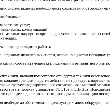
ых систем, включая необходимость согласования с городскими
необходимо:
на оказание услуг;
ых инженерных коммуникаций;
 и местных надзорных органов для установки инженерных сете
лектующих.
кта, где производятся работы.
жа наружных инженерных систем, особенно с учетом погодных у
наличия соответствующей квалификации и релевантного опыта.
цтехники, выполняют согласно стандартам техники безопасност
 что копание траншеи и другие действия не приведут к наруше
также требует предварительного согласования с местной управ
ветствовать проекту, стандартам ГОСТов и СНиПов. Использова
 что приведет к дополнительным расходам на ликвидацию послед
ния необходимо обеспечивать надежную фиксацию оборудования