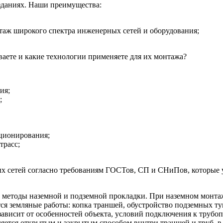
зданиях. Наши преимущества:
таж широкого спектра инженерных сетей и оборудования;
ете и какие технологии применяете для их монтажа?
ия;
;
ционирования;
трасс;
 сетей согласно требованиям ГОСТов, СП и СНиПов, которые у
 методы наземной и подземной прокладки. При наземном монта
тся земляные работы: копка траншей, обустройство подземных 
ависит от особенностей объекта, условий подключения к трубо
ется открытым и закрытым способом внутри траншей и труб, в к