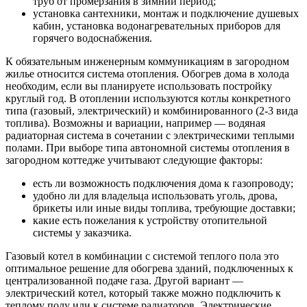
труб от промерзания в зимний период;
установка сантехники, монтаж и подключение душевых
кабин, установка водонагревательных приборов для
горячего водоснабжения.
К обязательным инженерным коммуникациям в загородном
жилье относится система отопления. Обогрев дома в холода
необходим, если вы планируете использовать постройку
круглый год. В отоплении используются котлы конкретного
типа (газовый, электрический) и комбинированного (2-3 вида
топлива). Возможны и вариации, например — водяная
радиаторная система в сочетании с электрическими теплыми
полами. При выборе типа автономной системы отопления в
загородном коттедже учитывают следующие факторы:
есть ли возможность подключения дома к газопроводу;
удобно ли для владельца использовать уголь, дрова,
брикеты или иные виды топлива, требующие доставки;
какие есть пожелания к устройству отопительной
системы у заказчика.
Газовый котел в комбинации с системой теплого пола это
оптимальное решение для обогрева зданий, подключенных к
централизованной подаче газа. Другой вариант —
электрический котел, который также можно подключить к
теплому полу или к системе радиаторов. Электрические